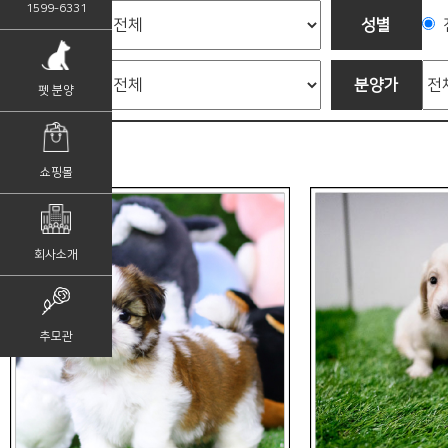
1599-6331
펫종류
성별
컬러
분양가
펫 분양
쇼핑몰
회사소개
추모관