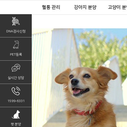
혈통 관리
강아지 분양
고양이 분
DNA검사신청
PET등록
실시간 상담
1599-6331
펫 분양